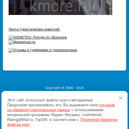
Лента туристических новостей:
Copyright © 2006 - 2026
Внимание! Все материалы и цены, размещенные на
Этот сайт использует файлы куки и метаданные.
сайте, носят справочный характер и не являются
Продолжая просматривать его, Вы выражаете свое
согласие
публичной офертой, определяемой положениями
Статьи 437 (2) Гражданского кодекса Российской
на обработку персональных данных
с использованием
Федерации.
метрической программы Яндекс.Метрика, LiveInternet,
Rating@Mail.ru, Top100 в соответствии с
Политикой обработки
Политика конфиденциальности
файлов куки